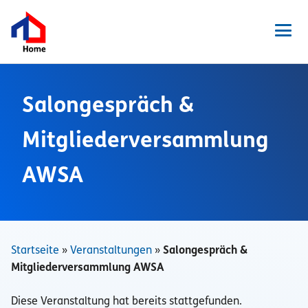
Zum
Inhalt
springen
Men
Salongespräch &
Mitgliederversammlung
News
AWSA
Veranstaltungen
Presse
Ansprechpartner
Pressefotos
Startseite
»
Veranstaltungen
»
Salongespräch &
Pressemitteilungen
Mitgliederversammlung AWSA
Diese Veranstaltung hat bereits stattgefunden.