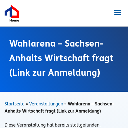
Zum
Inhalt
springen
Men
Wahlarena – Sachsen-
Anhalts Wirtschaft fragt
News
(Link zur Anmeldung)
Veranstaltungen
Presse
Ansprechpartner
Pressefotos
Startseite
»
Veranstaltungen
»
Wahlarena – Sachsen-
Pressemitteilungen
Anhalts Wirtschaft fragt (Link zur Anmeldung)
Diese Veranstaltung hat bereits stattgefunden.