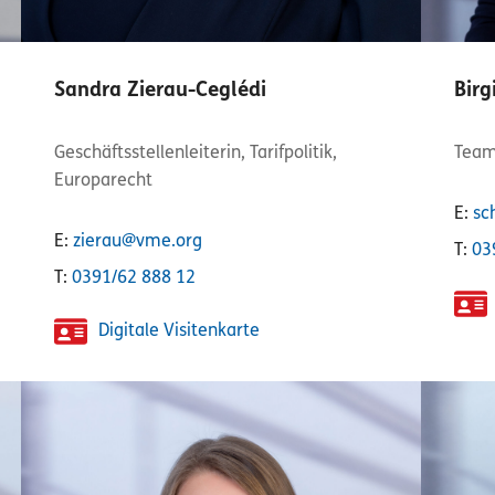
Sandra Zierau-Ceglédi
Birg
Geschäftsstellenleiterin, Tarifpolitik,
Team
Europarecht
E:
sc
E:
zierau@vme.org
T:
03
T:
0391/62 888 12
Digitale Visitenkarte