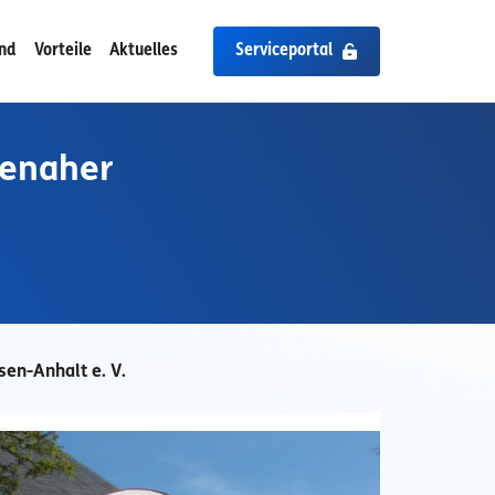
ind
Vorteile
Aktuelles
Serviceportal
ienaher
sen-Anhalt e. V.