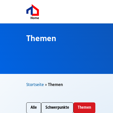
Zum
Inhalt
springen
Themen
Startseite
»
Themen
Alle
Schwerpunkte
Themen