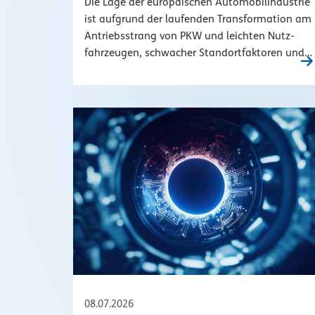
Die Lage der euro­pä­i­schen Auto­mo­bil­in­dus­trie
ist aufgrund der laufenden Trans­for­ma­tion am
Antriebss­trang von PKW und leichten Nutz­
fahr­zeugen, schwacher Stand­ort­fak­toren und…
08.07.2026