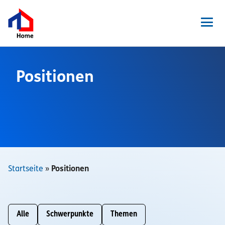
Zum
Inhalt
springen
Men
Positionen
News
Veranstaltungen
Presse
Ansprechpartner
Startseite
»
Positionen
Pressefotos
Pressemitteilungen
Alle
Schwerpunkte
Themen