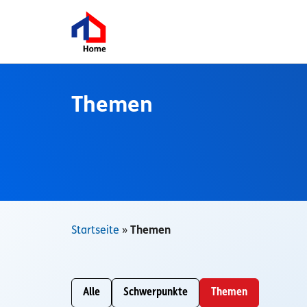
Zum
Inhalt
springen
Themen
Startseite
»
Themen
Alle
Schwerpunkte
Themen