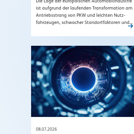
Die Lage der euro­pä­i­schen Auto­mo­bil­in­dus­trie
ist aufgrund der laufenden Trans­for­ma­tion am
Antriebss­trang von PKW und leichten Nutz­
fahr­zeugen, schwacher Stand­ort­fak­toren und…
08.07.2026