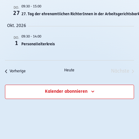
Nav
und
09:30
-
15:00
DO.
27
27. Tag der ehrenamtlichen RichterInnen in der Arbeitsgerichtsbark
Ansichtenn
Okt. 2026
09:30
-
14:00
DO.
1
Personalleiterkreis
Heute
Nächste
Veranstaltungen
Vorherige
Veranst
Kalender abonnieren